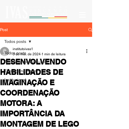
Post
Todos posts
institutoivas1
Todos posts
3 de mai. de 2024
1 min de leitura
DESENVOLVENDO
Adolescentes de Futuro
HABILIDADES DE
Talentos na Rede
Institucional
IMAGINAÇÃO E
COORDENAÇÃO
MOTORA: A
IMPORTÂNCIA DA
MONTAGEM DE LEGO