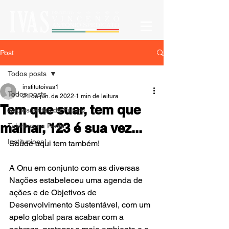
Post
Todos posts
institutoivas1
Todos posts
21 de jun. de 2022
1 min de leitura
Tem que suar, tem que
Adolescentes de Futuro
malhar, 123 é sua vez...
Talentos na Rede
Institucional
Saúde aqui tem também!
A Onu em conjunto com as diversas 
Nações estabeleceu uma agenda de 
ações e de Objetivos de 
Desenvolvimento Sustentável, com um 
apelo global para acabar com a 