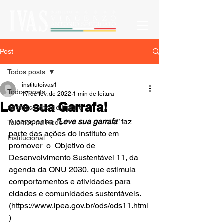
Post
Todos posts
institutoivas1
Todos posts
17 de fev. de 2022
1 min de leitura
Leve sua Garrafa!
Adolescentes de Futuro
A campanha 
“Leve sua garrafa
” faz 
Talentos na Rede
parte das ações do Instituto em 
Institucional
promover  o  Objetivo de 
Desenvolvimento Sustentável 11, da 
agenda da ONU 2030, que estimula 
comportamentos e atividades para 
cidades e comunidades sustentáveis. 
(https://www.ipea.gov.br/ods/ods11.html
)